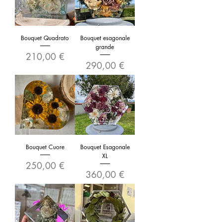
Bouquet Quadrato
Bouquet esagonale
grande
Prezzo
210,00 €
Prezzo
290,00 €
Bouquet Cuore
Bouquet Esagonale
XL
Prezzo
250,00 €
Prezzo
360,00 €