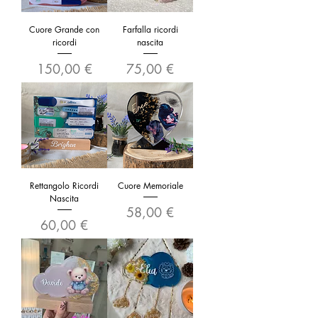
Cuore Grande con
Farfalla ricordi
ricordi
nascita
Prezzo
Prezzo
150,00 €
75,00 €
Rettangolo Ricordi
Cuore Memoriale
Nascita
Prezzo
58,00 €
Prezzo
60,00 €