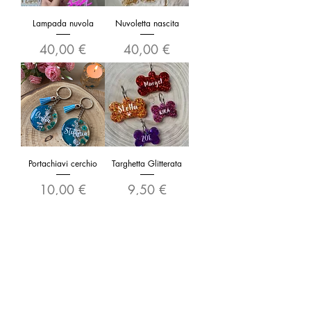
Lampada nuvola
Nuvoletta nascita
Prezzo
Prezzo
40,00 €
40,00 €
Portachiavi cerchio
Targhetta Glitterata
Prezzo
Prezzo
10,00 €
9,50 €
Vassoietto Floreale
Cuore con foto