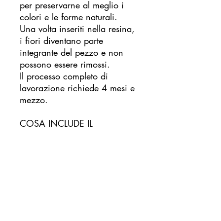
per preservarne al meglio i
colori e le forme naturali.
Una volta inseriti nella resina,
i fiori diventano parte
integrante del pezzo e non
possono essere rimossi.
Il processo completo di
lavorazione richiede 4 mesi e
mezzo.
COSA INCLUDE IL
SERVIZIO:
Il prezzo comprende tutto: dal
ritiro del tuo bouquet alla
spedizione finale della
creazione finita. Dopo aver
effettuato l'ordine ti
contatteremo personalmente
per concordare i dettagli del