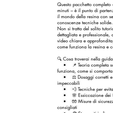
Questo pacchetto completo 
minuti – è il punto di parte
il mondo della resina con s
conoscenze tecniche solide.
Non si tratta del solito tutor
dettagliata e professional
video chiara e approfondita
come funziona la resina e c
🔍 Cosa troverai nella guid
• 📌 Teoria completa sull
funziona, come si comporta
• ⚖ Dosaggi corretti e pro
impeccabili
• 💨 Tecniche per evitare
• 🌸 Essiccazione dei fior
• 🧤 Misure di sicurezza,
consigliati