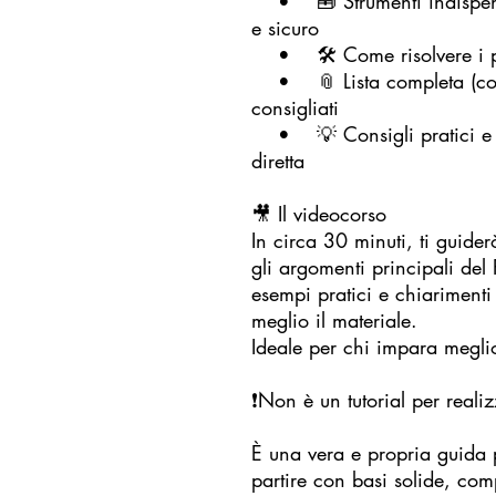
• 🧰 Strumenti indispensa
e sicuro
• 🛠 Come risolvere i pr
• 📎 Lista completa (con li
consigliati
• 💡 Consigli pratici e per
diretta
🎥 Il videocorso
In circa 30 minuti, ti guider
gli argomenti principali del
esempi pratici e chiariment
meglio il materiale.
Ideale per chi impara megli
❗Non è un tutorial per reali
È una vera e propria guida 
partire con basi solide, com