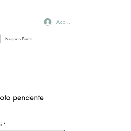
Accedi
Negozio Fisico
foto pendente
ri
*