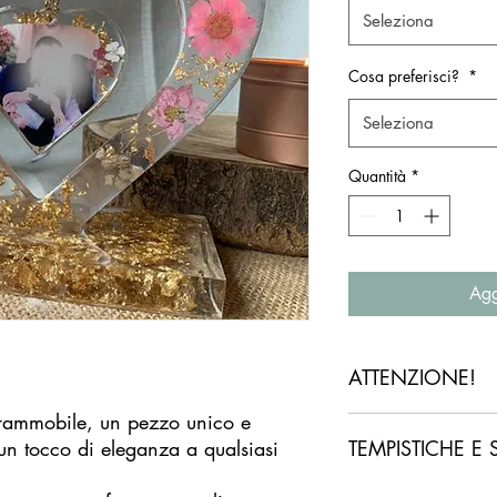
Seleziona
Cosa preferisci?
*
Seleziona
Quantità
*
Agg
ATTENZIONE!
prammobile, un pezzo unico e
Si prega di leggere at
un tocco di eleganza a qualsiasi
TEMPISTICHE E 
prodotti e digitare co
NON si effettuano ann
un errore di lettura.
La tempistica è di cir