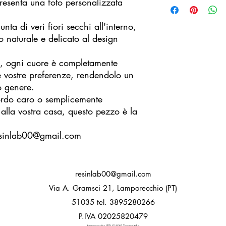
resenta una foto personalizzata
SE hai sbagliato a dig
L'attesa è condizionat
pregat* di scrivermi p
fase di assemblaggio e 
nta di veri fiori secchi all'interno,
Gli articoli sono real
Il pacco viene spedit
naturale e delicato al design
imperfezione non compr
della spedizione impie
bensì ne stabilisce l'ar
base alla zona di con
, ogni cuore è completamente
e vostre preferenze, rendendolo un
o genere.
ordo caro o semplicemente
 alla vostra casa, questo pezzo è la
 resinlab00@gmail.com
resinlab00@gmail.com
Via A. Gramsci 21, Lamporecchio (PT)
51035​ tel. 3895280266
P.IVA 02025820479