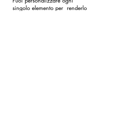
Puoi personalizzare ogni
singolo elemento per renderlo
davvero tuo e per creare il
regalo perfetto per
compleanni, anniversari,
bomboniere o eventi speciali.
Puoi scegliere:
- Il colore dello sfondo
- I fiori ed elementi decorativi
- Il colore della scritta
Seleziona le tue preferenze di
colore per sfondo, fiori e
scritte nelle opzioni, oppure
scrivici nelle note dell'ordine
per richieste particolari.