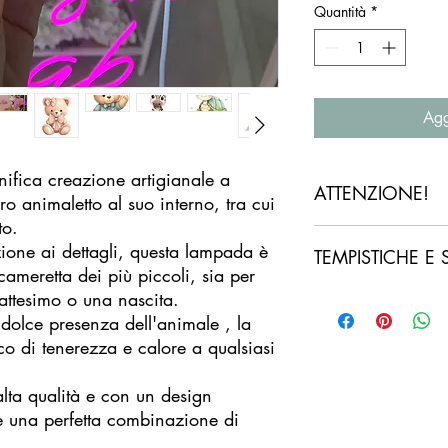
Quantità
*
Agg
fica creazione artigianale a
ATTENZIONE!
o animaletto al suo interno, tra cui
to.
Si prega di leggere at
ione ai dettagli, questa lampada è
TEMPISTICHE E 
prodotti e digitare co
 cameretta dei più piccoli, sia per
NON si effettuano ann
ttesimo o una nascita.
un errore di lettura.
La tempistica è di cir
SE hai sbagliato a dig
 dolce presenza dell'animale , la
L'attesa è condizionat
pregat* di scrivermi p
fase di assemblaggio e 
 di tenerezza e calore a qualsiasi
Gli articoli sono real
Il pacco viene spedit
imperfezione non compr
della spedizione impie
alta qualità e con un design
bensì ne stabilisce l'ar
base alla zona di con
è una perfetta combinazione di