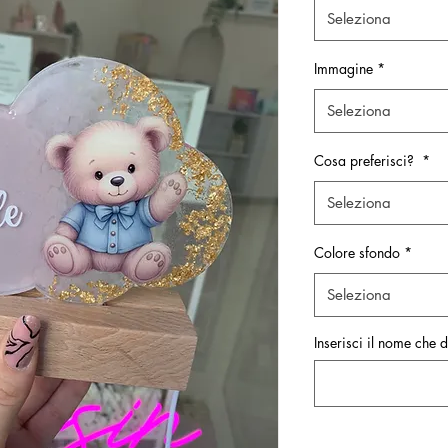
Seleziona
Immagine
*
Seleziona
Cosa preferisci?
*
Seleziona
Colore sfondo
*
Seleziona
Inserisci il nome che de