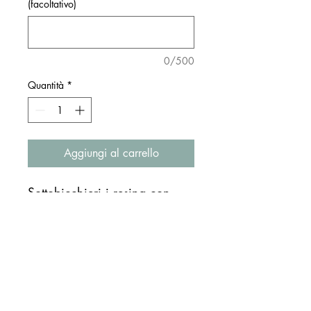
(facoltativo)
0/500
Quantità
*
Aggiungi al carrello
Sottobicchieri i resina con
decorazione centrale.
Realizzati interamente a
mano, il risultato può variare.
Diametro di circa 8 cm, il
prezzo è di 8 euro L'UNO. Se
si desidera un set, inserire la
quantità desiderata.