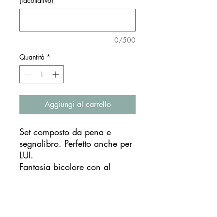
(facoltativo)
0/500
Quantità
*
Aggiungi al carrello
Set composto da pena e
segnalibro. Perfetto anche per
LUI.
Fantasia bicolore con al
centro foglia
oro/argento/bronzo.
Il pennacchio viene abbinato
ai colori scelti nel set.