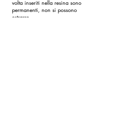
volta inseriti nella resina sono
permanenti, non si possono
estrarre.
La decorazione è composta
per metà trasparente e per
metà colore a tinta unita, se si
desidera effettuare una
decorazione diversa sei
pregat* di scrivermi in
privato!
Una volta effettuato l'ordine
verrai contattat* per
accordarci per effettuare il
ritiro degli oggetti o pelo da
inserire nel quadretto.
Nel prezzo è compreso il
prezzo di ritiro del corriere. La
spedizione è sicura e veloce.