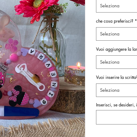
Seleziona
che cosa preferisci?
*
Seleziona
Vuoi aggiungere la l
Seleziona
Vuoi inserire la scrit
Seleziona
Inserisci, se desideri, 