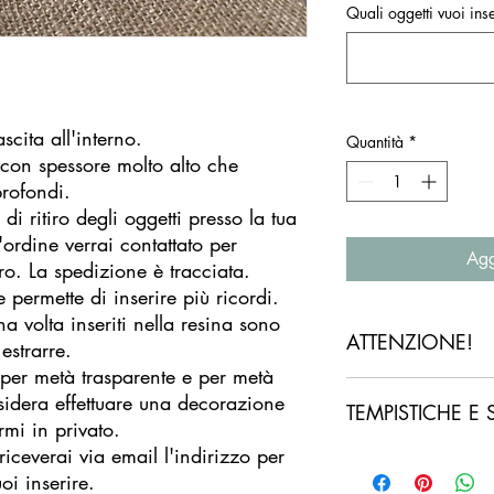
Quali oggetti vuoi ins
cita all'interno.
Quantità
*
on spessore molto alto che
profondi.
di ritiro degli oggetti presso la tua
'ordine verrai contattato per
Agg
iro. La spedizione è tracciata.
 permette di inserire più ricordi.
 volta inseriti nella resina sono
ATTENZIONE!
estrarre.
per metà trasparente e per metà
Si prega di leggere at
esidera effettuare una decorazione
TEMPISTICHE E 
prodotti e digitare co
rmi in privato.
NON si effettuano ann
 riceverai via email l'indirizzo per
un errore di lettura.
I tempi di realizzazi
oi inserire.
SE hai sbagliato a dig
lavorativi.