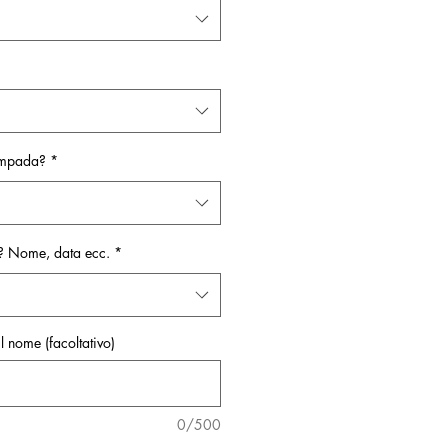
ampada?
*
ta? Nome, data ecc.
*
il nome (facoltativo)
0/500